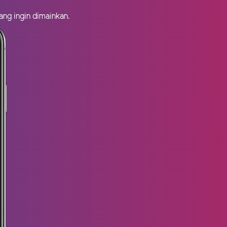
ang ingin dimainkan.