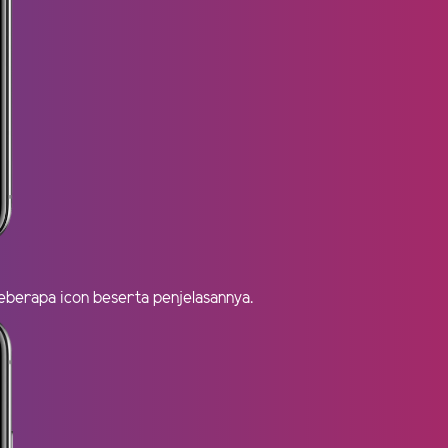
berapa icon beserta penjelasannya.