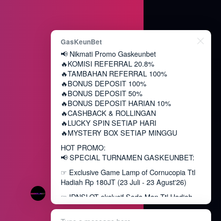
GasKeunBet
📢 Nikmati Promo Gaskeunbet
🔥KOMISI REFERRAL 20.8%
🔥TAMBAHAN REFERRAL 100%
🔥BONUS DEPOSIT 100%
🔥BONUS DEPOSIT 50%
🔥BONUS DEPOSIT HARIAN 10%
🔥CASHBACK & ROLLINGAN
🔥LUCKY SPIN SETIAP HARI
🔥MYSTERY BOX SETIAP MINGGU
HOT PROMO:
📢 SPECIAL TURNAMEN GASKEUNBET:
☞ Exclusive Game Lamp of Cornucopia Ttl
Hadiah Rp 180JT (23 Juli - 23 Agust'26)
☞ IDNSLOT ekslusif Soda Man Ttl Hadiah
Rp 180JT ( 09 Juli - 09 Agust'26)