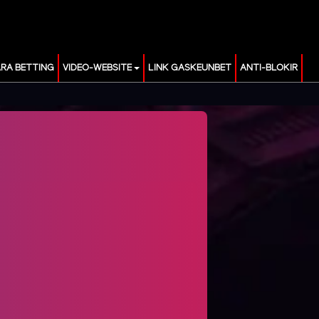
RA BETTING
VIDEO-WEBSITE
LINK GASKEUNBET
ANTI-BLOKIR