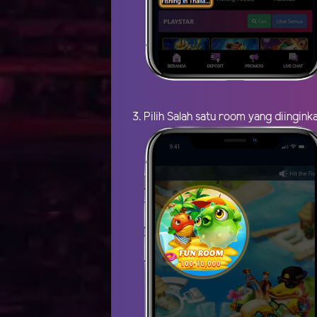
3. Pilih Salah satu room yang diinginka