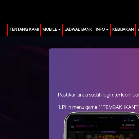
TENTANG KAMI
MOBILE
JADWAL BANK
INFO
KEBIJAKAN
Pastikan anda sudah login terlebih d
1. Pilih menu game ""TEMBAK IKAN""