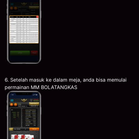
6. Setelah masuk ke dalam meja, anda bisa memulai
permainan MM BOLATANGKAS