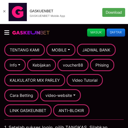
×
GASKUENBET
Download
GASKUENBET Mobile App
MASUK
DAFTAR
TENTANG KAMI
MOBILE
JADWAL BANK
Info
Kebijakan
voucher88
Phising
KALKULATOR MIX PARLEY
Video Tutorial
Cara Betting
video-website
LINK GASKEUNBET
ANTI-BLOKIR
1. Setelah sukses login, pilih TANGKAS. Silahkan