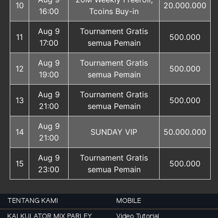
10
20.000.000
16:00
Tcoins Buy-in
Aug 9
Tournament Gratis
11
500.000
17:00
semua Pemain
Aug 9
Tournament Gratis
12
500.000
19:00
semua Pemain
Aug 9
Tournament Gratis
13
500.000
21:00
semua Pemain
Aug 9
14
SUNDAY VIP
50.000.000
21:00
Aug 9
Tournament Gratis
15
500.000
23:00
semua Pemain
TENTANG KAMI
MOBILE
KALKULATOR MIX PARLEY
Video Tutorial