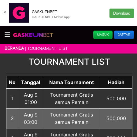
×
GASKUENBET
Download
GASKUENBET Mobile App
MASUK
DAFTAR
TOURNAMENT LIST
BERANDA
TOURNAMENT LIST
No
Tanggal
Nama Tournament
Hadiah
Aug 9
Tournament Gratis
1
500.000
01:00
semua Pemain
Aug 9
Tournament Gratis
2
500.000
03:00
semua Pemain
Aug 9
Tournament Gratis