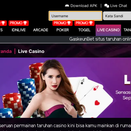
Download APK
Live Chat
O
PROMO
PROMO
PROMO
TS
IDNLIVE
ARCADE
POKER
TOGEL
LIVE CASINO
TA
GaskeunBet situs taruhan online terbaik dan t
randa
Live Casino
seruan permainan taruhan casino kini bisa kamu mainkan di ru