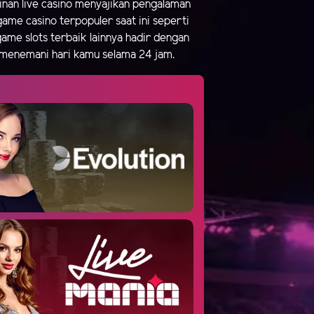
ainan live casino menyajikan pengalaman
me casino terpopuler saat ini seperti
game slots terbaik lainnya hadir dengan
p menemani hari kamu selama 24 jam.